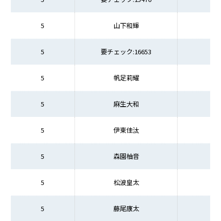
5
山下和輝
5
要チェック:16653
5
帆足莉耀
5
麻生大和
5
伊東佳汰
5
森園柚音
5
松波皇太
5
藤尾康太