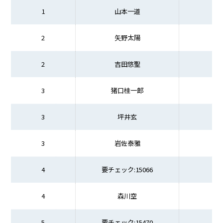
1
山本一道
2
矢野太陽
2
吉田悠聖
3
猪口桂一郎
3
坪井玄
3
岩佐泰雅
4
要チェック:15066
4
森川空
5
要チェック:15470