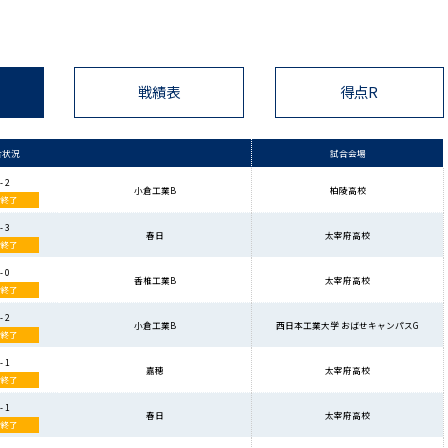
戦績表
得点R
合状況
試合会場
- 2
小倉工業B
柏陵高校
合終了
- 3
春日
太宰府高校
合終了
- 0
香椎工業B
太宰府高校
合終了
- 2
小倉工業B
西日本工業大学 おばせキャンパスG
合終了
- 1
嘉穂
太宰府高校
合終了
- 1
春日
太宰府高校
合終了