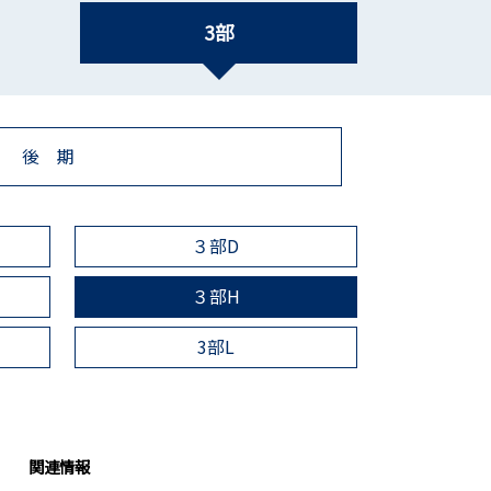
3部
後 期
３部D
３部H
3部L
関連情報