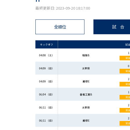
最終更新日: 2023-09-20 18:17:00
全順位
試 合
キックオフ
試
1 
04/08 （土）
柏陵B
試
0 
04/09 （日）
太宰府
試
2 
04/09 （日）
飯塚E
試
1 
06/04 （日）
香椎工業B
試
2 
06/11 （日）
太宰府
試
2 
06/11 （日）
飯塚E
試