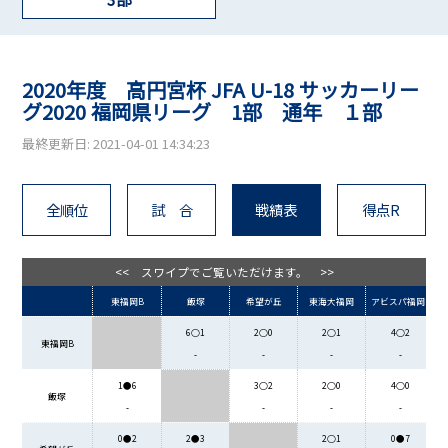
2020年度 高円宮杯 JFA U-18 サッカーリー
グ2020 福岡県リーグ 1部 通年 １部
最終更新日: 2021-04-01 14:34:23
全順位
試 合
戦績表
得点R
<< スワイプでご覧いただけます。 >>
東福岡B
飯塚
希望が丘
東海大福岡
アビスパ福岡B
6○1
2○0
2○1
4○2
東福岡B
-
-
-
-
1●6
3○2
2○0
4○0
飯塚
-
-
-
-
0●2
2●3
2○1
0●7