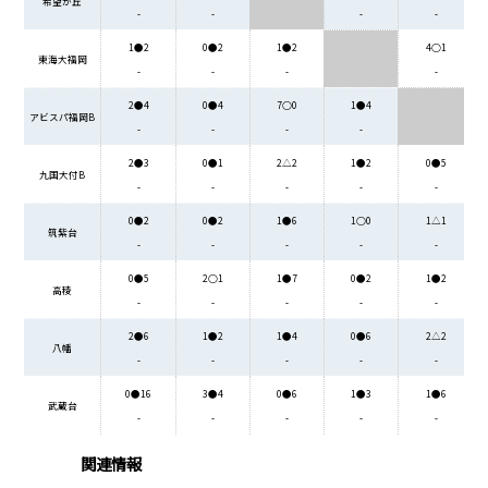
希望が丘
-
-
-
-
1●2
0●2
1●2
4○1
東海大福岡
-
-
-
-
2●4
0●4
7○0
1●4
アビスパ福岡B
-
-
-
-
2●3
0●1
2△2
1●2
0●5
九国大付B
-
-
-
-
-
0●2
0●2
1●6
1○0
1△1
筑紫台
-
-
-
-
-
0●5
2○1
1●7
0●2
1●2
高稜
-
-
-
-
-
2●6
1●2
1●4
0●6
2△2
八幡
-
-
-
-
-
0●16
3●4
0●6
1●3
1●6
武蔵台
-
-
-
-
-
関連情報