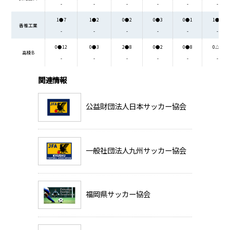
-
-
-
-
-
-
1●7
1●2
0●2
0●3
0●1
1●2
香椎工業
-
-
-
-
-
-
0●12
0●3
2●8
0●2
0●8
0△0
高稜B
-
-
-
-
-
-
関連情報
公益財団法人日本サッカー協会
一般社団法人九州サッカー協会
福岡県サッカー協会