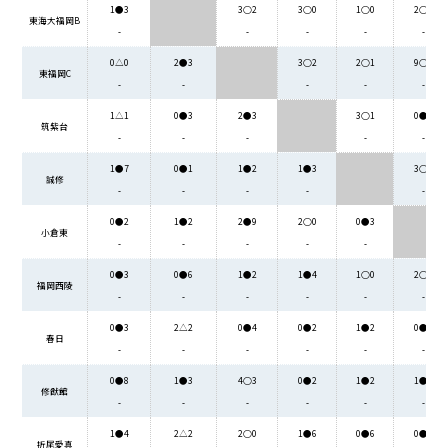
1●3
3○2
3○0
1○0
2○1
東海大福岡B
-
-
-
-
-
0△0
2●3
3○2
2○1
9○2
東福岡C
-
-
-
-
-
1△1
0●3
2●3
3○1
0●2
筑紫台
-
-
-
-
-
1●7
0●1
1●2
1●3
3○0
誠修
-
-
-
-
-
0●2
1●2
2●9
2○0
0●3
小倉東
-
-
-
-
-
0●3
0●6
1●2
1●4
1○0
2○1
福岡西陵
-
-
-
-
-
-
0●3
2△2
0●4
0●2
1●2
0●1
春日
-
-
-
-
-
-
0●8
1●3
4○3
0●2
1●2
1●2
修猷館
-
-
-
-
-
-
1●4
2△2
2○0
1●6
0●6
0●1
折尾愛真