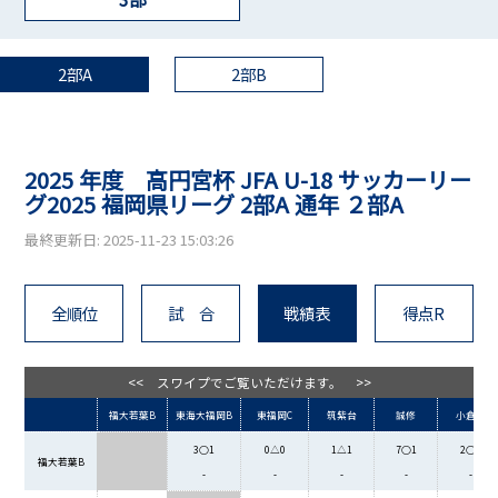
2部A
2部B
2025 年度 高円宮杯 JFA U-18 サッカーリー
グ2025 福岡県リーグ 2部A 通年 ２部A
最終更新日: 2025-11-23 15:03:26
全順位
試 合
戦績表
得点R
<< スワイプでご覧いただけます。 >>
福大若葉B
東海大福岡B
東福岡C
筑紫台
誠修
小倉東
3○1
0△0
1△1
7○1
2○0
福大若葉B
-
-
-
-
-