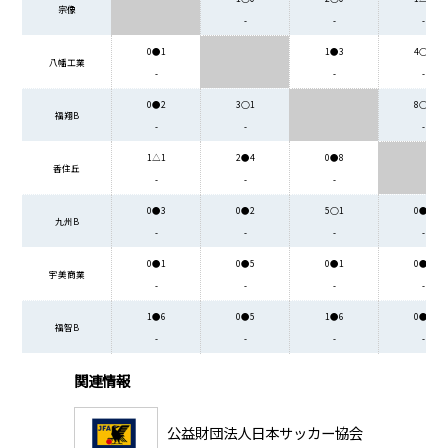
宗像
-
-
-
0●1
1●3
4○2
八幡工業
-
-
-
0●2
3○1
8○0
福翔B
-
-
-
1△1
2●4
0●8
香住丘
-
-
-
0●3
0●2
5○1
0●3
九州B
-
-
-
-
0●1
0●5
0●1
0●3
宇美商業
-
-
-
-
1●6
0●5
1●6
0●4
福智B
-
-
-
-
関連情報
公益財団法人日本サッカー協会