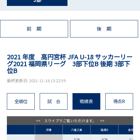
前 期
後 期
2021 年度 高円宮杯 JFA U-18 サッカーリー
グ2021 福岡県リーグ 3部下位B 後期 3部下
位B
最終更新日: 2021-11-16 13:22:59
全順位
試 合
戦績表
得点R
<< スワイプでご覧いただけます。 >>
宗像
八幡工業
福翔B
香住丘
1○0
2○0
1△1