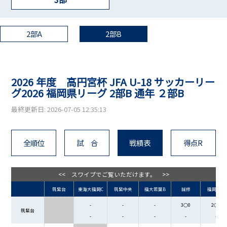
2部A
2部B
2026 年度 高円宮杯 JFA U-18 サッカーリー
グ2026 福岡県リーグ 2部B 通年 ２部B
最終更新日: 2026-07-05 12:35:13
全順位
試 合
戦績表
得点R
<< スワイプでご覧いただけます。 >>
筑紫台
東海大福岡C
筑紫中央
福大若葉B
誠修
福岡西陵
-
-
-
3○0
2○0
筑紫台
-
-
-
-
-