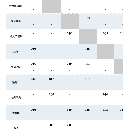
-
-
-
-
-
東海大福岡C
-
-
-
-
-
-
-
1○0
-
4○0
筑紫中央
-
-
-
-
-
-
-
0●1
3○1
1△1
福大若葉B
-
-
-
-
-
0●3
-
-
1●3
-
誠修
-
-
-
-
-
0●2
-
0●4
1△1
-
福岡西陵
-
-
-
-
-
0●3
1●4
-
2△2
-
-
飯塚C
-
-
-
-
-
-
-
3○1
-
-
1●4
-
九州産業
-
-
-
-
-
-
0●3
-
3●4
2●3
2△2
0●1
修猷館
-
-
-
-
-
-
-
2●4
2●3
-
-
-
高稜