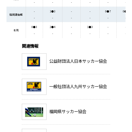
-
-
-
-
-
-
-
1●3
-
-
0●7
0●4
福岡講倫館
-
-
-
-
-
-
0●3
2●4
-
1●3
-
-
北筑
-
-
-
-
-
-
関連情報
公益財団法人日本サッカー協会
一般社団法人九州サッカー協会
福岡県サッカー協会