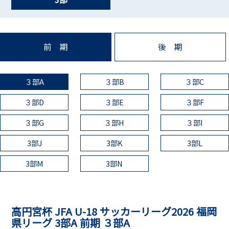
前 期
後 期
３部A
３部B
３部C
３部D
３部E
３部F
３部G
３部H
３部I
3部J
3部K
3部L
3部M
3部N
高円宮杯 JFA U-18 サッカーリーグ2026 福岡
県リーグ 3部A 前期 ３部A