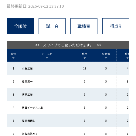
最終更新日: 2026-07-12 13:37:19
全順位
試 合
戦績表
得点R
<< スワイプでご覧いただけます。 >>
順位
チーム名
勝点
試合数
勝数
1
小倉工業
13
5
4
2
福岡第一
9
5
3
3
博多工業
7
5
2
4
春日イーグルスB
6
5
2
5
福岡舞鶴B
6
5
2
6
久留米筑水B
3
5
1