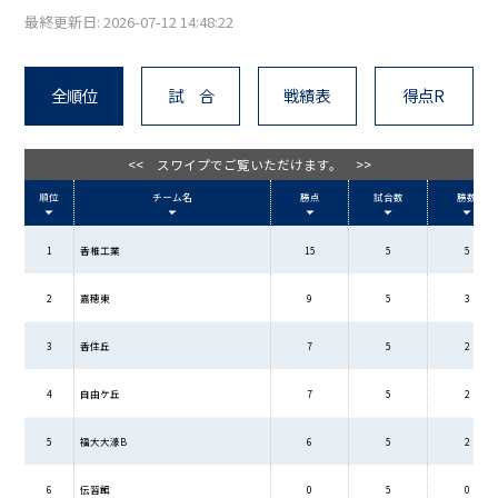
最終更新日: 2026-07-12 14:48:22
全順位
試 合
戦績表
得点R
<< スワイプでご覧いただけます。 >>
順位
チーム名
勝点
試合数
勝数
1
香椎工業
15
5
5
2
嘉穂東
9
5
3
3
香住丘
7
5
2
4
自由ケ丘
7
5
2
5
福大大濠B
6
5
2
6
伝習館
0
5
0