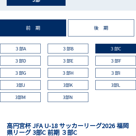
前 期
後 期
３部A
３部B
３部C
３部D
３部E
３部F
３部G
３部H
３部I
3部J
3部K
3部L
3部M
3部N
高円宮杯 JFA U-18 サッカーリーグ2026 福岡
県リーグ 3部C 前期 ３部C