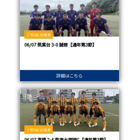
２部B試合結果
06/07 筑紫台 3-0 誠修【通年第3節】
詳細はこちら
２部B試合結果
06/07 高稜 2-4 東海大福岡C【通年第3節】