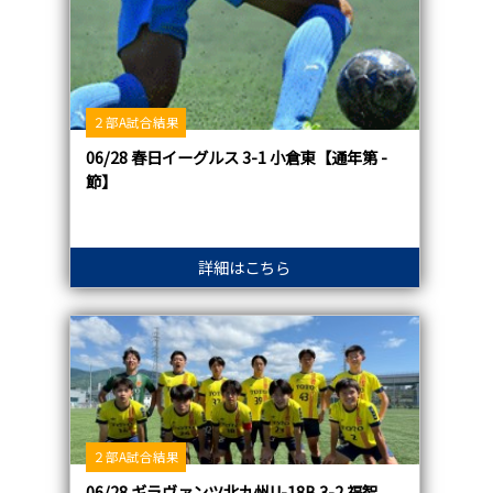
２部A試合結果
06/28 春日イーグルス 3-1 小倉東【通年第 -
節】
詳細はこちら
２部A試合結果
06/28 ギラヴァンツ北九州U-18B 3-2 福智