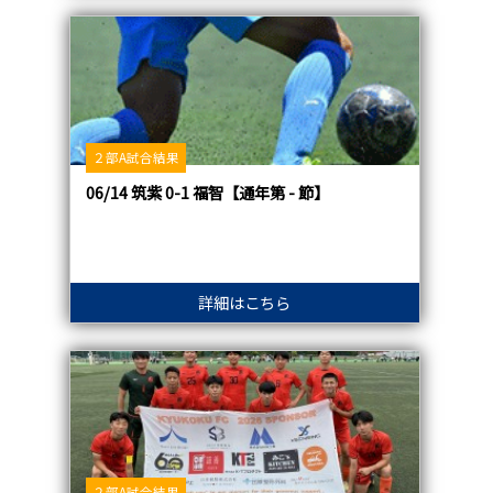
２部A試合結果
06/14 筑紫 0-1 福智【通年第 - 節】
詳細はこちら
２部A試合結果