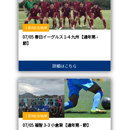
２部A試合結果
07/05 春日イーグルス 1-4 九州【通年第 -
節】
詳細はこちら
２部A試合結果
07/05 福智 3-3 小倉東【通年第 - 節】