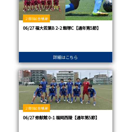
２部B試合結果
06/27 福大若葉B 2-2 飯塚C【通年第5節】
詳細はこちら
２部B試合結果
06/27 修猷館 0-1 福岡西陵【通年第5節】