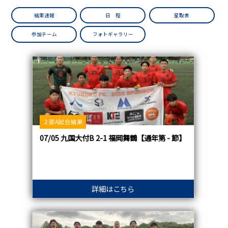
結果速報
日 程
星取表
参加チーム
フォトギャラリー
２部A試合結果
07/05 九国大付B 2-1 福岡舞鶴【通年第 - 節】
詳細はこちら