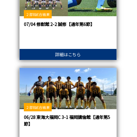
２部B試合結果
07/04 修猷館 2-2 誠修【通年第6節】
詳細はこちら
２部B試合結果
06/28 東海大福岡C 3-1 福岡講倫館【通年第5
節】