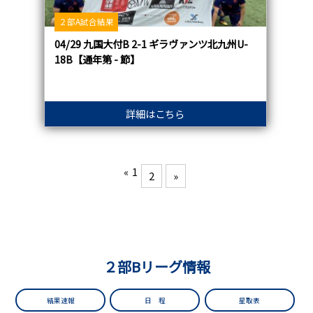
２部A試合結果
04/29 九国大付B 2-1 ギラヴァンツ北九州U-
18B【通年第 - 節】
詳細はこちら
«
1
2
»
２部Bリーグ情報
結果速報
日 程
星取表