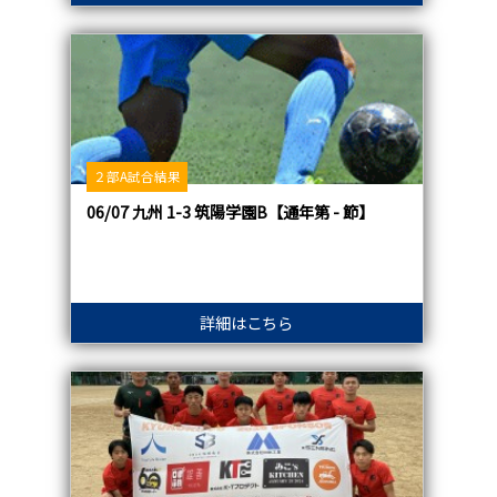
２部A試合結果
06/07 九州 1-3 筑陽学園B【通年第 - 節】
詳細はこちら