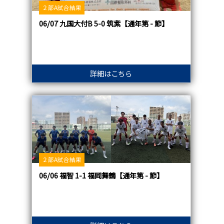
２部A試合結果
06/07 九国大付B 5-0 筑紫【通年第 - 節】
詳細はこちら
２部A試合結果
06/06 福智 1-1 福岡舞鶴【通年第 - 節】