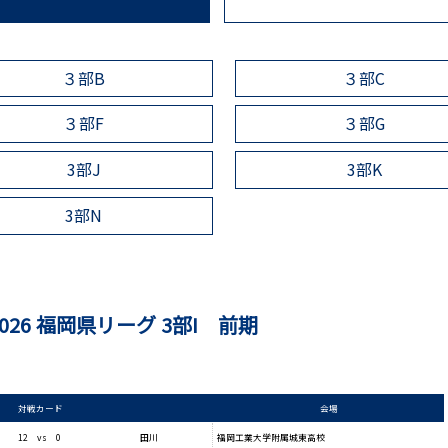
３部B
３部C
３部F
３部G
3部J
3部K
3部N
2026 福岡県リーグ 3部I 前期
対戦カード
会場
福岡工業大学附属城東高校
12 vs 0
田川