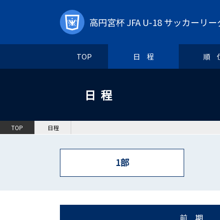
高円宮杯 JFA U-18 サッカーリー
TOP
日 程
順 
日程
TOP
日程
1部
前 期