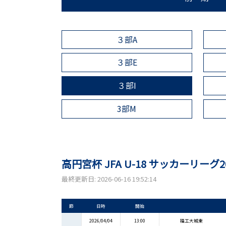
３部A
３部E
３部I
3部M
高円宮杯 JFA U-18 サッカーリーグ
最終更新日: 2026-06-16 19:52:14
節
日時
開始
2026/04/04
13:00
福工大城東